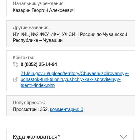
Начальник учреждения:
Казарин Георгий Алексеевич
Другие названия:
ИУФИЦ №2 ФКУ ИК-4 УФСИН России по Чувашской
Республике – Чувашии
Контакты:
8 (8352) 25-14-94
21.fsin.gov.ru/upload/territory/Chuvash/izolirovannyy-
uchastok-funktsioniruyushchiy-kak-ispravitelnyy-
tsentr-/index.php
Популярность:
Просмотры: 352,
комментарии: 0
Куда жаловаться?