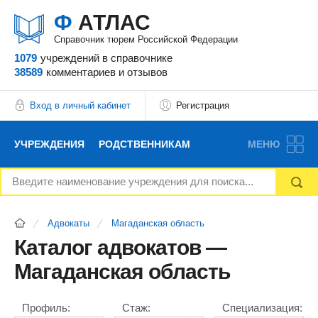
Ф
АТЛАС
Справочник тюрем Российской Федерации
1079
учреждений
в справочнике
38589
комментариев
и отзывов
Вход в личный кабинет
Регистрация
УЧРЕЖДЕНИЯ
РОДСТВЕННИКАМ
МЕНЮ
НОВОСТИ
БЛОГ
АДВОКАТЫ
Адвокаты
Магаданская область
ВОПРОСЫ И ОТВЕТЫ
ФОРУМ
ОТЗЫВЫ
Каталог адвокатов —
Магаданская область
РЕКЛАМОДАТЕЛЯМ
Профиль:
Стаж:
Специализация: