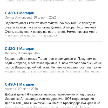
полностью возмещен. На данный момент, мой супруг держал
связь по Зонателеком, но с 10 ноября 2022 года связь
прервалась. На звонки в Учреждение ИК 3 никто не отвечают.
СИЗО-1 Магадан
Дозвонилась в комнату свидания, ответили есть Постановление
Ирина Викторовна, 19 апреля 2022
об отмене свиданий с 10.11.2022 по 20.11.2022 , какое
Постановление, о чём Постановление не сообщили. Просто
Здравствуйте! Скажите пожалуйста, почему мне не приходят
сбрасывают. На сегодняшний день 21.11.2022 год полностью
ответы на мои письма от сына Удалых Виктора Николаевича?
отсутствуют какие-либо пояснения. Что происходит? Жив и
Очень волнуюсь и прошу написать ответ. Номер письма моего
здоров ли мой супруг? Со стороны администрации ИК 3 г
1289048 и ответы 1462730 и 1462731.
Магадан, полное нарушение прав человека, нарушение
международной конвенции, нарушение Конституции РФ и РК.
Прошу Вас разобраться в сложившейся ситуации, по какой
СИЗО-1 Магадан
причине мой супруг не выходит на связь? С уважением
Любовь, 30 января 2022
Жанабаева Сауле Жумагельдиновна
Здравствуйте тюрьма Талая, всего вам доброго. Пишу вам не
ради интереса, а вот какая причина. Я вам отправляла письма не
раз со Владимирской области. Не чего не изменилось, мы чужие
люди друг другу, каждый сделал выбор. Мы порознь. Извини за
такие вести, но как есть. Вашему небу поклон
СИЗО-1 Магадан
Анжела, 29 июля 2019
Добрый день ! Я являюсь матерью заключенного под стражу
Иващенко Александра Александровича 1996 года рождения .
Дело в том , что я нахожусь на ПМЖ в Краснодарском крае и на
днях узнала что мой сын находится под стражей . Можно