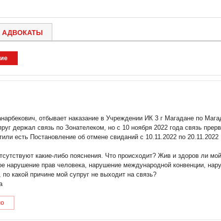
АДВОКАТЫ
ие
арбекович, отбывает наказание в Учреждении ИК 3 г Магадане по Магад
уг держал связь по Зонателеком, но с 10 ноября 2022 года связь прерв
тили есть Постановление об отмене свиданий с 10.11.2022 по 20.11.2022
тсутствуют какие-либо пояснения. Что происходит? Жив и здоров ли мой
ое нарушение прав человека, нарушение международной конвенции, нар
по какой причине мой супруг не выходит на связь?
а
но