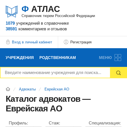
Ф
АТЛАС
Справочник тюрем Российской Федерации
1079
учреждений
в справочнике
38591
комментариев
и отзывов
Вход в личный кабинет
Регистрация
УЧРЕЖДЕНИЯ
РОДСТВЕННИКАМ
МЕНЮ
НОВОСТИ
БЛОГ
АДВОКАТЫ
Адвокаты
Еврейская АО
ВОПРОСЫ И ОТВЕТЫ
ФОРУМ
ОТЗЫВЫ
Каталог адвокатов —
Еврейская АО
РЕКЛАМОДАТЕЛЯМ
Профиль:
Стаж:
Специализация: