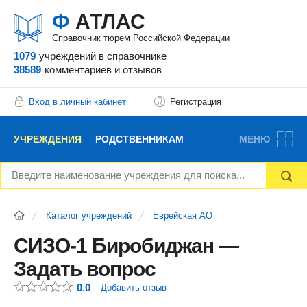
Ф
АТЛАС
Справочник тюрем Российской Федерации
1079
учреждений
в справочнике
38589
комментариев
и отзывов
Вход в личный кабинет
Регистрация
УЧРЕЖДЕНИЯ
РОДСТВЕННИКАМ
МЕНЮ
НОВОСТИ
БЛОГ
АДВОКАТЫ
Каталог учреждений
Еврейская АО
ВОПРОСЫ И ОТВЕТЫ
ФОРУМ
ОТЗЫВЫ
СИЗО-1 Биробиджан —
Задать вопрос
РЕКЛАМОДАТЕЛЯМ
0.0
Добавить отзыв