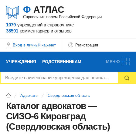
Ф
АТЛАС
Справочник тюрем Российской Федерации
1079
учреждений
в справочнике
38591
комментариев
и отзывов
Вход в личный кабинет
Регистрация
УЧРЕЖДЕНИЯ
РОДСТВЕННИКАМ
МЕНЮ
НОВОСТИ
БЛОГ
АДВОКАТЫ
Адвокаты
Свердловская область
ВОПРОСЫ И ОТВЕТЫ
ФОРУМ
ОТЗЫВЫ
Каталог адвокатов —
СИЗО-6 Кировград
РЕКЛАМОДАТЕЛЯМ
(Свердловская область)