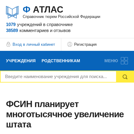
Ф
АТЛАС
Справочник тюрем Российской Федерации
1079
учреждений
в справочнике
38589
комментариев
и отзывов
Вход в личный кабинет
Регистрация
УЧРЕЖДЕНИЯ
РОДСТВЕННИКАМ
МЕНЮ
НОВОСТИ
БЛОГ
АДВОКАТЫ
ВОПРОСЫ И ОТВЕТЫ
ФОРУМ
ОТЗЫВЫ
ФСИН планирует
многотысячное увеличение
РЕКЛАМОДАТЕЛЯМ
штата