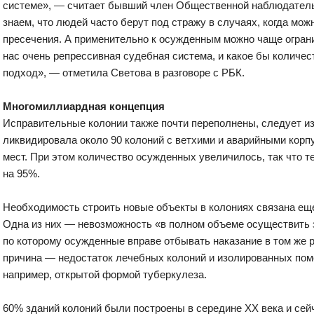
системе», — считает бывший член Общественной наблюдател
знаем, что людей часто берут под стражу в случаях, когда мо
пресечения. А применительно к осужденным можно чаще огран
нас очень репрессивная судебная система, и какое бы количес
подход», — отметила Светова в разговоре с РБК.
Многомиллиардная концепция
Исправительные колонии также почти переполнены, следует и
ликвидировала около 90 колоний с ветхими и аварийными корпу
мест. При этом количество осужденных увеличилось, так что 
на 95%.
Необходимость строить новые объекты в колониях связана еще
Одна из них — невозможность «в полном объеме осуществить 
по которому осужденные вправе отбывать наказание в том же р
причина — недостаток лечебных колоний и изолированных по
например, открытой формой туберкулеза.
60% зданий колоний были построены в середине XX века и сей