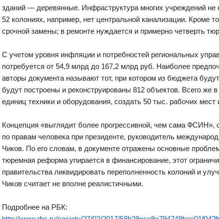
зданий — деревянные. Инфраструктура многих учреждений не
52 колониях, например, нет центральной канализации. Кроме т
срочной замены; в ремонте нуждается и примерно четверть тю
С учетом уровня инфляции и потребностей региональных упр
потребуется от 54,9 млрд до 167,2 млрд руб. Наиболее предп
авторы документа называют тот, при котором из бюджета буду
будут построены и реконструированы 812 объектов. Всего же 
единиц техники и оборудования, создать 50 тыс. рабочих мест
Концепция «выглядит более прогрессивной, чем сама ФСИН», о
по правам человека при президенте, руководитель междунаро
Чиков. По его словам, в документе отражены основные пробл
тюремная реформа упирается в финансирование, этот огранич
правительства ликвидировать переполненность колоний и улу
Чиков считает не вполне реалистичными.
Подробнее на РБК:
http://www.rbc.ru/society/27/02/2017/58b29ece9a794749bae01f04?