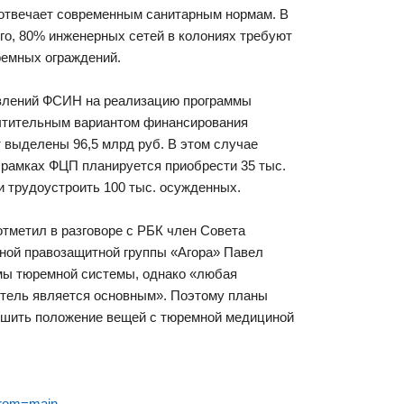
 отвечает современным санитарным нормам. В
ого, 80% инженерных сетей в колониях требуют
ремных ограждений.
авлений ФСИН на реализацию программы
очтительным вариантом финансирования
т выделены 96,5 млрд руб. В этом случае
в рамках ФЦП планируется приобрести 35 тыс.
 и трудоустроить 100 тыс. осужденных.
тметил в разговоре с РБК член Совета
дной правозащитной группы «Агора» Павел
емы тюремной системы, однако «любая
итель является основным». Поэтому планы
чшить положение вещей с тюремной медициной
from=main