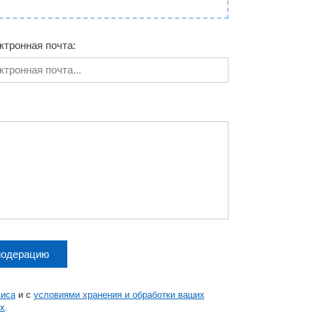
ктронная почта:
модерацию
виса
и с
условиями хранения и обработки ваших
х
.