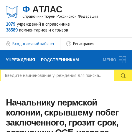
Ф
АТЛАС
Справочник тюрем Российской Федерации
1079
учреждений
в справочнике
38589
комментариев
и отзывов
Вход в личный кабинет
Регистрация
УЧРЕЖДЕНИЯ
РОДСТВЕННИКАМ
МЕНЮ
НОВОСТИ
БЛОГ
АДВОКАТЫ
ВОПРОСЫ И ОТВЕТЫ
ФОРУМ
ОТЗЫВЫ
Начальнику пермской
колонии, скрывшему побег
РЕКЛАМОДАТЕЛЯМ
заключенного, грозит срок,