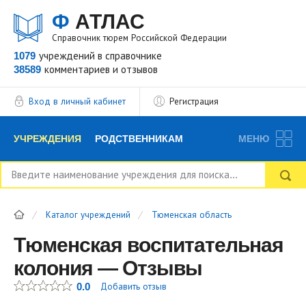
Ф
АТЛАС
Справочник тюрем Российской Федерации
1079
учреждений
в справочнике
38589
комментариев
и отзывов
Вход в личный кабинет
Регистрация
УЧРЕЖДЕНИЯ
РОДСТВЕННИКАМ
МЕНЮ
НОВОСТИ
БЛОГ
АДВОКАТЫ
Каталог учреждений
Тюменская область
ВОПРОСЫ И ОТВЕТЫ
ФОРУМ
ОТЗЫВЫ
Тюменская воспитательная
колония — Отзывы
РЕКЛАМОДАТЕЛЯМ
0.0
Добавить отзыв