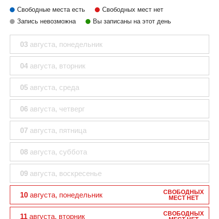
Свободные места есть
Свободных мест нет
Запись невозможна
Вы записаны на этот день
03
августа
, понедельник
04
августа
, вторник
05
августа
, среда
06
августа
, четверг
07
августа
, пятница
08
августа
, суббота
09
августа
, воскресенье
СВОБОДНЫХ
10
августа
, понедельник
МЕСТ НЕТ
СВОБОДНЫХ
11
августа
, вторник