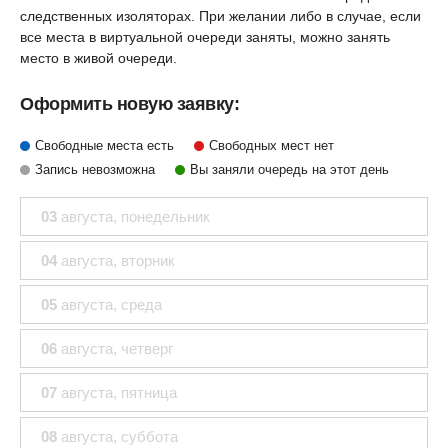
следственных изоляторах. При желании либо в случае, если
все места в виртуальной очереди заняты, можно занять
место в живой очереди.
Оформить новую заявку:
Свободные места есть
Свободных мест нет
Запись невозможна
Вы заняли очередь на этот день
03
августа
, понедельник
04
августа
, вторник
05
августа
, среда
06
августа
, четверг
07
августа
, пятница
08
августа
, суббота