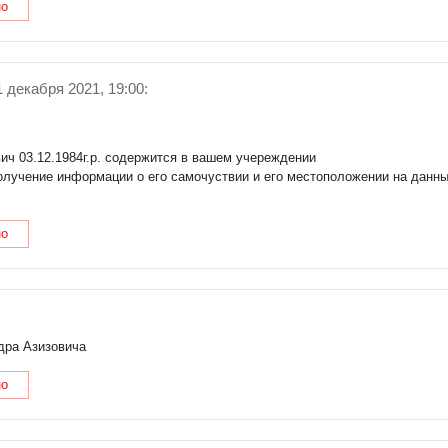
но
 декабря 2021, 19:00:
ич 03.12.1984г.р. содержится в вашем учереждении
олучение информации о его самочуствии и его местоположении на данн
но
дра Азизовича
но