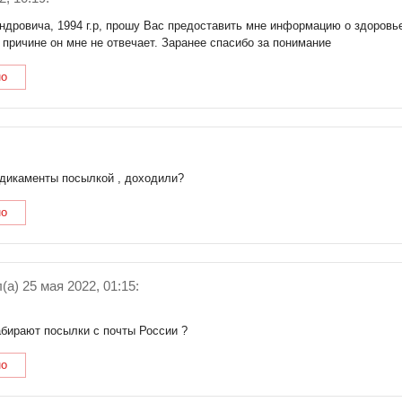
ровича, 1994 г.р, прошу Вас предоставить мне информацию о здоровье 
ой причине он мне не отвечает. Заранее спасибо за понимание
но
едикаменты посылкой , доходили?
но
(a) 25 мая 2022, 01:15:
бирают посылки с почты России ?
но