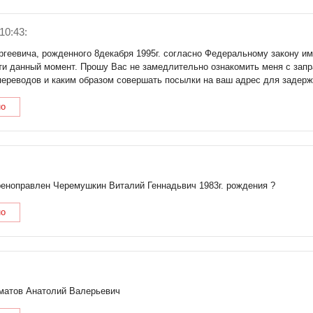
10:43:
ергеевича, рожденного 8декабря 1995г. согласно Федеральному закону и
ти данный момент. Прошу Вас не замедлительно ознакомить меня с за
ереводов и каким образом совершать посылки на ваш адрес для задерж
но
реноправлен Черемушкин Виталий Геннадьвич 1983г. рождения ?
но
лматов Анатолий Валерьевич