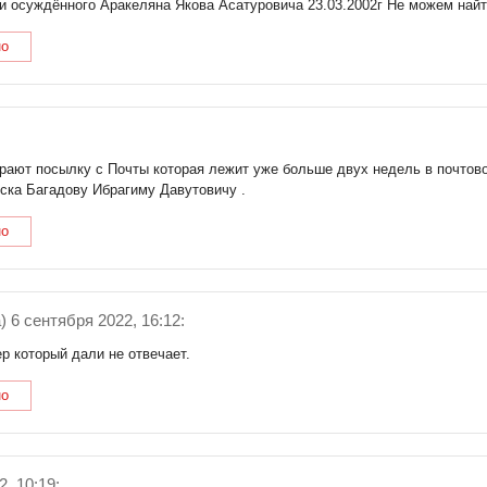
и осуждённого Аракеляна Якова Асатуровича 23.03.2002г Не можем най
но
ирают посылку с Почты которая лежит уже больше двух недель в почтово
ска Багадову Ибрагиму Давутовичу .
но
) 6 сентября 2022, 16:12:
р который дали не отвечает.
но
, 10:19: