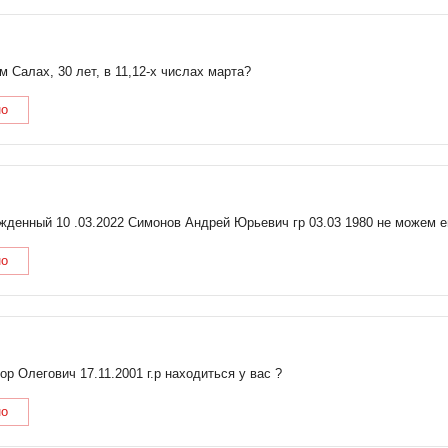
 Салах, 30 лет, в 11,12-х числах марта?
но
жденный 10 .03.2022 Симонов Андрей Юрьевич гр 03.03 1980 не можем е
но
р Олегович 17.11.2001 г.р находиться у вас ?
но