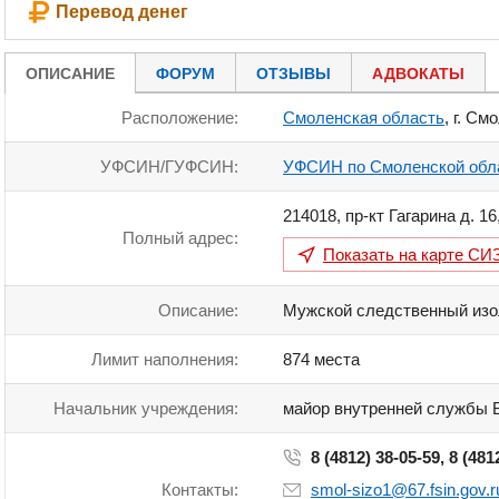
Перевод денег
ОПИСАНИЕ
ФОРУМ
ОТЗЫВЫ
АДВОКАТЫ
Расположение:
Смоленская область
, г. См
УФСИН/ГУФСИН:
УФСИН по Смоленской обл
214018
,
пр-кт Гагарина д. 16
Полный адрес:
Показать на карте
СИЗ
Описание:
Мужской следственный изо
Лимит наполнения:
874 места
Начальник учреждения:
майор внутренней службы 
8 (4812) 38-05-59, 8 (481
Контакты:
smol-sizo1@67.fsin.gov.r