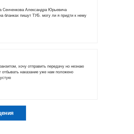
ата Сенченкова Александра Юрьевича
 на бланках пишут ТУБ. могу ли я придти к нему
ранзитом, хочу отправить передачу но незнаю
ет отбывать наказание уже нам положено
пустую
щения