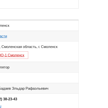
оленск
асти
,
Смоленская область
,
г. Смоленск
О-1 Смоленск
лятор
Бадаев Эльдар Рафаэльевич
2) 38-23-43
u