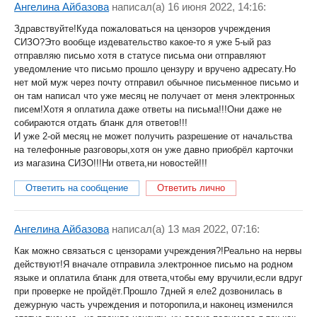
Ангелина Айбазова
написал(a) 16 июня 2022, 14:16:
Здравствуйте!Куда пожаловаться на цензоров учреждения
СИЗО?Это вообще издевательство какое-то я уже 5-ый раз
отправляю письмо хотя в статусе письма они отправляют
уведомление что письмо прошло цензуру и вручено адресату.Но
нет мой муж через почту отправил обычное письменное письмо и
он там написал что уже месяц не получает от меня электронных
писем!Хотя я оплатила даже ответы на письма!!!Они даже не
собираются отдать бланк для ответов!!!
И уже 2-ой месяц не может получить разрешение от начальства
на телефонные разговоры,хотя он уже давно приобрёл карточки
из магазина СИЗО!!!Ни ответа,ни новостей!!!
Ответить на сообщение
Ответить лично
Ангелина Айбазова
написал(a) 13 мая 2022, 07:16:
Как можно связаться с цензорами учреждения?!Реально на нервы
действуют!Я вначале отправила электронное письмо на родном
языке и оплатила бланк для ответа,чтобы ему вручили,если вдруг
при проверке не пройдёт.Прошло 7дней я еле2 дозвонилась в
дежурную часть учреждения и поторопила,и наконец изменился