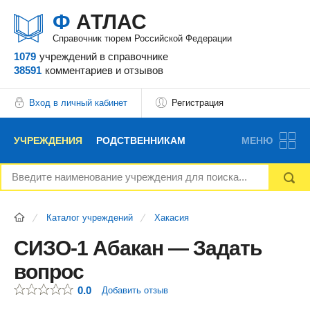
Ф
АТЛАС
Справочник тюрем Российской Федерации
1079
учреждений
в справочнике
38591
комментариев
и отзывов
Вход в личный кабинет
Регистрация
УЧРЕЖДЕНИЯ
РОДСТВЕННИКАМ
МЕНЮ
НОВОСТИ
БЛОГ
АДВОКАТЫ
Каталог учреждений
Хакасия
ВОПРОСЫ И ОТВЕТЫ
ФОРУМ
ОТЗЫВЫ
СИЗО-1 Абакан — Задать
вопрос
РЕКЛАМОДАТЕЛЯМ
0.0
Добавить отзыв