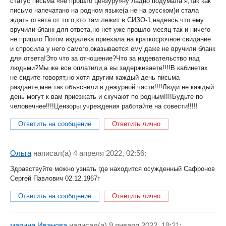
статус письма «не прошло цензуру»ну ладно подумала я,так как
письмо напечатано на родном языке(а не на русском)и стала
ждать ответа от того,кто там лежит в СИЗО-1,надеясь что ему
вручили бланк для ответа,но нет уже прошло месяц так и ничего
не пришло.Потом издалека приехала на краткосрочное свидание
и спросила у него самого,оказывается ему даже не вручили бланк
для ответа!Это что за отношение?Что за издевательство над
людьми?Мы же все оплатили,а вы задерживаете!!!!В кабинетах
не сидите говорят,но хотя другим каждый день письма
раздаёте,мне так объяснили в дежурной части!!!!Люди не каждый
день могут к вам приезжать и скучают по родным!!!!Будьте по
человечнее!!!!Цензоры учреждения работайте на совести!!!!!
Ответить на сообщение
Ответить лично
Ольга
написал(a) 4 апреля 2022, 02:56:
Здравствуйте можно узнать где находится осужденный Сафронов
Сергей Павлович 02.12.1967г
Ответить на сообщение
Ответить лично
марина Иванова
написал(a) 9 января 2022, 19:21: