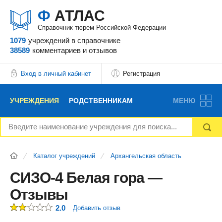
Ф
АТЛАС
Справочник тюрем Российской Федерации
1079
учреждений
в справочнике
38589
комментариев
и отзывов
Вход в личный кабинет
Регистрация
УЧРЕЖДЕНИЯ
РОДСТВЕННИКАМ
МЕНЮ
НОВОСТИ
БЛОГ
АДВОКАТЫ
Каталог учреждений
Архангельская область
ВОПРОСЫ И ОТВЕТЫ
ФОРУМ
ОТЗЫВЫ
СИЗО-4 Белая гора —
Отзывы
РЕКЛАМОДАТЕЛЯМ
2.0
Добавить отзыв