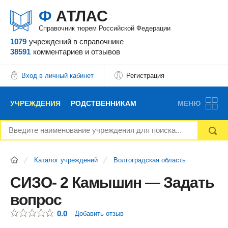
Ф
АТЛАС
Справочник тюрем Российской Федерации
1079
учреждений
в справочнике
38591
комментариев
и отзывов
Вход в личный кабинет
Регистрация
УЧРЕЖДЕНИЯ
РОДСТВЕННИКАМ
МЕНЮ
НОВОСТИ
БЛОГ
АДВОКАТЫ
Каталог учреждений
Волгоградская область
ВОПРОСЫ И ОТВЕТЫ
ФОРУМ
ОТЗЫВЫ
СИЗО- 2 Камышин — Задать
вопрос
РЕКЛАМОДАТЕЛЯМ
0.0
Добавить отзыв