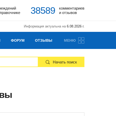
38589
реждений
комментариев
справочнике
и отзывов
Информация актуальна на
6.08.2026 г.
Ы
ФОРУМ
ОТЗЫВЫ
МЕНЮ
Начать поиск
ывы