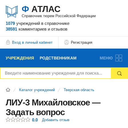
Ф
АТЛАС
Справочник тюрем Российской Федерации
1079
учреждений
в справочнике
38591
комментариев
и отзывов
Вход в личный кабинет
Регистрация
УЧРЕЖДЕНИЯ
РОДСТВЕННИКАМ
МЕНЮ
НОВОСТИ
БЛОГ
АДВОКАТЫ
Каталог учреждений
Тверская область
ВОПРОСЫ И ОТВЕТЫ
ФОРУМ
ОТЗЫВЫ
ЛИУ-3 Михайловское —
Задать вопрос
РЕКЛАМОДАТЕЛЯМ
0.0
Добавить отзыв