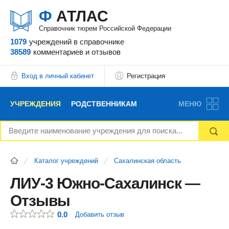
Ф
АТЛАС
Справочник тюрем Российской Федерации
1079
учреждений
в справочнике
38589
комментариев
и отзывов
Вход в личный кабинет
Регистрация
УЧРЕЖДЕНИЯ
РОДСТВЕННИКАМ
МЕНЮ
НОВОСТИ
БЛОГ
АДВОКАТЫ
Каталог учреждений
Сахалинская область
ВОПРОСЫ И ОТВЕТЫ
ФОРУМ
ОТЗЫВЫ
ЛИУ-3 Южно-Сахалинск —
Отзывы
РЕКЛАМОДАТЕЛЯМ
0.0
Добавить отзыв