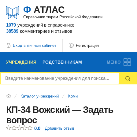
Ф
АТЛАС
Справочник тюрем Российской Федерации
1079
учреждений
в справочнике
38589
комментариев
и отзывов
Вход в личный кабинет
Регистрация
УЧРЕЖДЕНИЯ
РОДСТВЕННИКАМ
МЕНЮ
НОВОСТИ
БЛОГ
АДВОКАТЫ
Каталог учреждений
Коми
ВОПРОСЫ И ОТВЕТЫ
ФОРУМ
ОТЗЫВЫ
КП-34 Вожский — Задать
вопрос
РЕКЛАМОДАТЕЛЯМ
0.0
Добавить отзыв