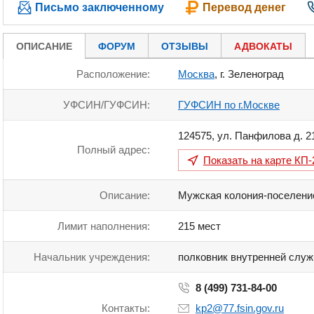
Письмо заключенному
Перевод денег
ОПИСАНИЕ
ФОРУМ
ОТЗЫВЫ
АДВОКАТЫ
Расположение:
Москва
, г. Зеленоград
УФСИН/ГУФСИН:
ГУФСИН по г.Москве
124575
,
ул. Панфилова д. 2
Полный адрес:
Показать на карте
КП-
Описание:
Мужская колония-поселени
Лимит наполнения:
215 мест
Начальник учреждения:
полковник внутренней слу
8 (499) 731-84-00
Контакты:
kp2@77.fsin.gov.ru