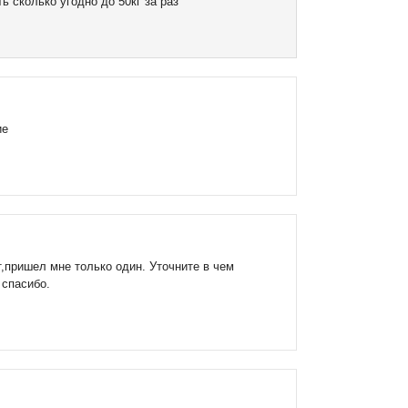
 сколько угодно до 50кг за раз
ие
,пришел мне только один. Уточните в чем
 спасибо.