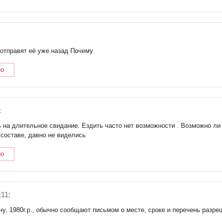
 отправят её уже назад Почему
но
:
 на длительное свидание. Ездить часто нет возможности . Возможно ли 
 составе, давно не виделись
но
:11:
, 1980г.р., обычно сообщают письмом о месте, сроке и перечень разре