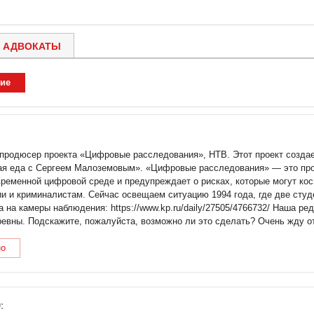
АДВОКАТЫ
ие
 продюсер проекта «Цифровые расследования», НТВ. Этот проект создае
я еда с Сергеем Малоземовым». «Цифровые расследования» — это прое
временной цифровой среде и предупреждает о рисках, которые могут ко
ии и криминалистам. Сейчас освещаем ситуацию 1994 года, где две студ
 на камеры наблюдения: https://www.kp.ru/daily/27505/4766732/ Наша ред
вны. Подскажите, пожалуйста, возможно ли это сделать? Очень жду от
но
: