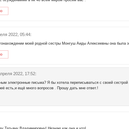
но
еля 2022, 05:44:
стонахождении моей родной сестры Монгуш Аиды Алексеевны она была э
но
преля 2022, 17:52:
ым электронные письма? Я бы хотела переписываться с своей сестрой ,у
её есть,и ещё много вопросов . Прошу дать мне ответ.!
у Татьяну Владимировну! Незнаю как она и что!.