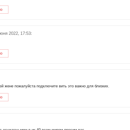
но
юня 2022, 17:53:
но
ей жене пожалуйста подключите вить это важно для близких.
но
 осужденыими в ик 40 всем миром просим вас .