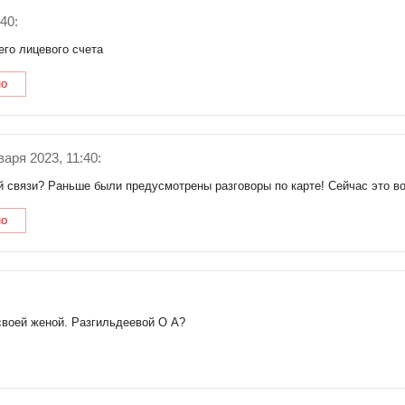
40:
его лицевого счета
но
варя 2023, 11:40:
й связи? Раньше были предусмотрены разговоры по карте! Сейчас это в
но
своей женой. Разгильдеевой О А?