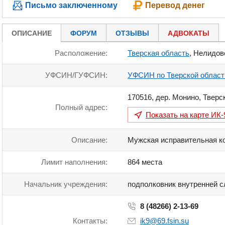
Письмо заключенному
Перевод денег
ОПИСАНИЕ
ФОРУМ
ОТЗЫВЫ
АДВОКАТЫ
Расположение:
Тверская область
, Нелидов
УФСИН/ГУФСИН:
УФСИН по Тверской област
170516
,
дер. Монино
,
Тверс
Полный адрес:
Показать на карте
ИК-
Описание:
Мужская исправительная ко
Лимит наполнения:
864 места
Начальник учреждения:
подполковник внутренней с
8 (48266) 2-13-69
Контакты:
ik9@69.fsin.su