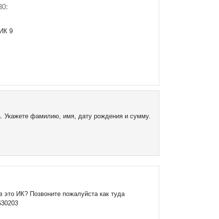
30:
ИК 9
а. Укажете фамилию, имя, дату рождения и сумму.
в это ИК? Позвоните пожалуйста как туда
630203