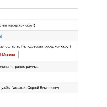
ский городской округ)
и
кая область
,
Нелидовский городской округ)
9 Монино
лония строгого режима
лужбы Гамазков Сергей Викторович