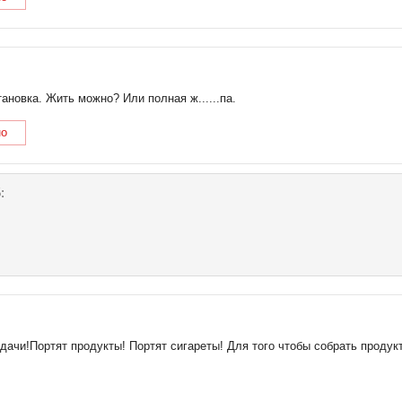
ановка. Жить можно? Или полная ж......па.
но
:
ачи!Портят продукты! Портят сигареты! Для того чтобы собрать продук