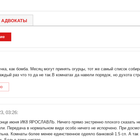
АДВОКАТЫ
ие
чка, как бомба. Месяц могут принять огурцы, тот же самый список соби
аждый раз что то да не так.В комнатах да навели порядок, но духота ст
но
3, 03:26:
онце июня ИК8 ЯРОСЛАВЛЬ. Ничего прямо экстренно плохого сказать не
али. Передача в нормальном виде особо ничего не испорчено. При досм
льна. Комнаты более менее единственное одеяло банковой 1.5 сп. А так
х. Белье тоже чистое.