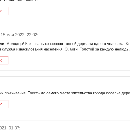
но
15 мая 2022, 22:02:
ли. Молодцы! Как шваль конченная толпой держали одного человека. Кт
 служба изнасилования населения. О, боги. Толстой за каждую нелюдь
но
их прибывания. Тоесть до самого места жительства города поселка дерев
но
21, 01:37: