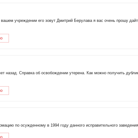
 вашем учреждении его зовут Дмитрий Берулава я вас очень прошу дайте
но
ет назад. Справка об освобождении утерена. Как можно получить дубли
но
рмацию по осужденному в 1994 году данного исправительного заведения
но