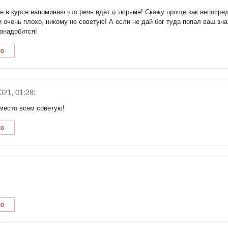
не в курсе напоминаю что речь идёт о тюрьме! Скажу проще как непосре
и очень плохо, никому не советую! А если не дай бог туда попал ваш з
понадобится!
но
21, 01:28:
место всем советую!
но
но