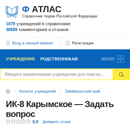
Ф
АТЛАС
Справочник тюрем Российской Федерации
1079
учреждений
в справочнике
38589
комментариев
и отзывов
Вход в личный кабинет
Регистрация
УЧРЕЖДЕНИЯ
РОДСТВЕННИКАМ
МЕНЮ
НОВОСТИ
БЛОГ
АДВОКАТЫ
Каталог учреждений
Забайкальский край
ВОПРОСЫ И ОТВЕТЫ
ФОРУМ
ОТЗЫВЫ
ИК-8 Карымское — Задать
вопрос
РЕКЛАМОДАТЕЛЯМ
0.0
Добавить отзыв