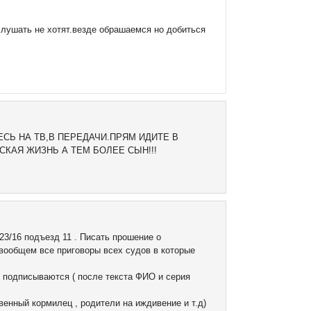
слушать не хотят.везде обрашаемся но добиться
ТЕСЬ НА ТВ,В ПЕРЕДАЧИ.ПРЯМ ИДИТЕ В
КАЯ ЖИЗНЬ А ТЕМ БОЛЕЕ СЫН!!!
23/16 подъезд 11 . Писать прошение о
 вообщем все приговоры всех судов в которые
ы подписываются ( после текста ФИО и серия
венный кормилец , родители на иждивение и т.д)