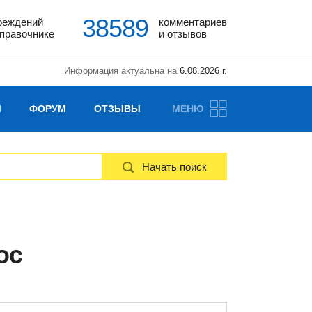
38589
реждений
комментариев
справочнике
и отзывов
Информация актуальна на
6.08.2026 г.
Ы
ФОРУМ
ОТЗЫВЫ
МЕНЮ
Начать поиск
ос