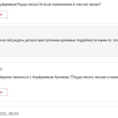
уфриевым?!куда писать?и если ограничения в текстах писем?
но
ьзя обсуждать детали преступления,кровавые подробности какие-то, пл
6:
образом связаться с Ануфриевым Артемом ??!куда писать письмо и какие
но
021, 08:24: