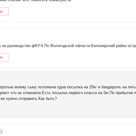
но
 на руководство фКУ-5.По Вологодской области Белозерский район ост
но
ролью.моему сыну положена одна посылка на 20кг и бандероль на пять к
еряют что их отменили.Есть посылка первого класса на 5кг.По прибытии п
 ее нужно отправить.Как быть?
0: