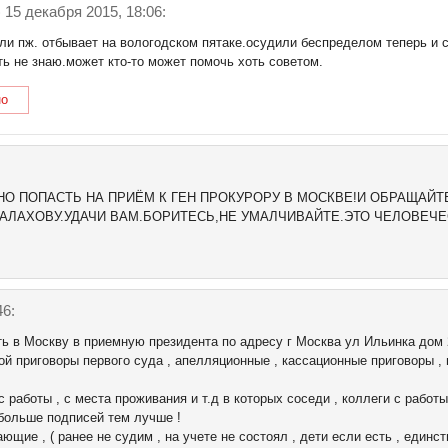
 15 декабря 2015, 18:06:
али пж. отбывает на вологодском пятаке.осудили беспределом теперь и 
ть не знаю.может кто-то может помочь хоть советом.
но
 НУЖНО ПОПАСТЬ НА ПРИЁМ К ГЕН ПРОКУРОРУ В МОСКВЕ!И ОБРАЩАЙ
АЛАХОВУ.УДАЧИ ВАМ.БОРИТЕСЬ,НЕ УМАЛЧИВАЙТЕ.ЭТО ЧЕЛОВЕЧЕС
46:
ть в Москву в приемную президента по адресу г Москва ул Ильинка дом 
ой приговоры первого суда , апелляционные , кассационные приговоры ,
 работы , с места проживания и т.д в которых соседи , коллеги с работ
больше подписей тем лучше !
ие , ( ранее не судим , на учете не состоял , дети если есть , единст