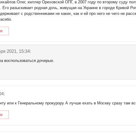
ихайлов Олег, киллер Ореховской ОПГ, в 2007 году по второму суду полу
. Его разыскивает родная дочь, живущая на Украине в городе Кривой Ро
держивает с родственниками не каких, как и ей про него не чего не рас
пасибо.
но
ря 2021, 15:34:
ла воспользоваться дочерью.
04:
нту или к Генеральному прокурору А лучше ехать в Москву сразу там вс
но