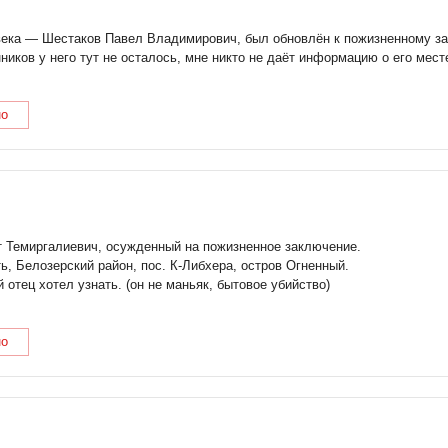
века — Шестаков Павел Владимирович, был обновлён к пожизненному зак
енников у него тут не осталось, мне никто не даёт информацию о его ме
но
т Темиргалиевич, осужденный на пожизненное заключение.
ь, Белозерский район, пос. К-Либхера, остров Огненный.
 отец хотел узнать. (он не маньяк, бытовое убийство)
но