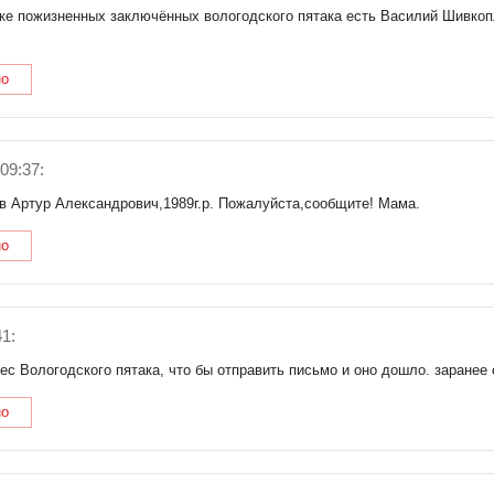
ке пожизненных заключённых вологодского пятака есть Василий Шивкоп
но
09:37:
в Артур Александрович,1989г.р. Пожалуйста,сообщите! Мама.
но
1:
с Вологодского пятака, что бы отправить письмо и оно дошло. заранее 
но