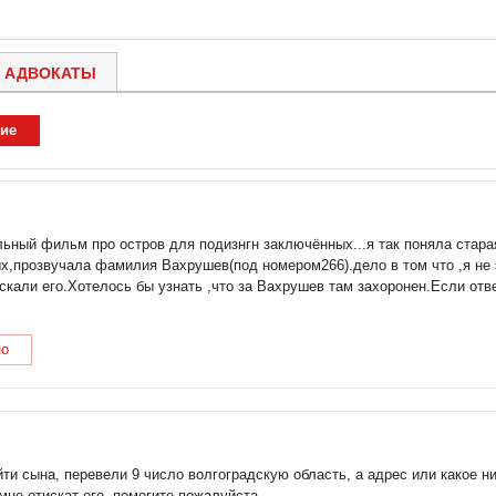
АДВОКАТЫ
ие
ьный фильм про остров для подизнгн заключённых...я так поняла стар
ых,прозвучала фамилия Вахрушев(под номером266).дело в том что ,я не 
скали его.Хотелось бы узнать ,что за Вахрушев там захоронен.Если отв
но
йти сына, перевели 9 число волгоградскую область, а адрес или какое н
мне отискат его, помогите пожалуйста