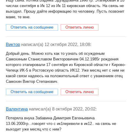
Ищу сына. Котика Вадима Эдуардовича 1996 гр. Этапирован в 20
числах сентября в Ик 12 из Ик 11 кировская область. На связь не
выходил. Прошу дайте информацию по человеку. Пусть позвонит
маме, те мне.
Ответить на сообщение
Ответить лично
Виктор
написал(a) 12 октября 2022, 18:08:
Добрый день. Можно хоть как то узнать об осужденым
Самохиным Станиславом Викторовичем 04.12.1985г рождения
которого этапировали 17 сентября из Кировской области г Кирово-
Чепецк ИК-5 в Ростовскую область ИК12. Уже месяц нет с ним ни
какой связи надеюсь на положительный ответ с уважением отец
Самохин Виктор Степанович.
Ответить на сообщение
Ответить лично
Валентина
написал(a) 8 октября 2022, 20:02:
Потеряла внука Забавина Димитрия Евгеньевича
13.06.2000гр...говорят что с ик1перевели в ик12.. на связь не
выходит уже месяц.что с ним?