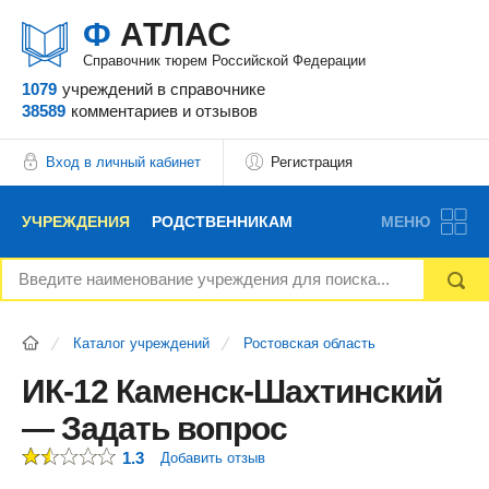
Ф
АТЛАС
Справочник тюрем Российской Федерации
1079
учреждений
в справочнике
38589
комментариев
и отзывов
Вход в личный кабинет
Регистрация
УЧРЕЖДЕНИЯ
РОДСТВЕННИКАМ
МЕНЮ
НОВОСТИ
БЛОГ
АДВОКАТЫ
Каталог учреждений
Ростовская область
ВОПРОСЫ И ОТВЕТЫ
ФОРУМ
ОТЗЫВЫ
ИК-12 Каменск-Шахтинский
— Задать вопрос
РЕКЛАМОДАТЕЛЯМ
1.3
Добавить отзыв