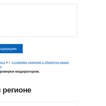
модерацию
виса
и с
условиями хранения и обработки ваших
х
.
проверки модератором.
 регионе