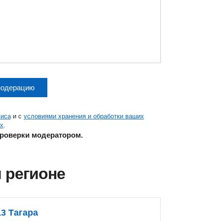
модерацию
виса
и с
условиями хранения и обработки ваших
х
.
проверки модератором.
 регионе
13 Тагара