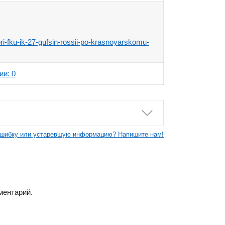
pri-fku-ik-27-gufsin-rossii-po-krasnoyarskomu-
ии: 0
шибку или устаревшую информацию? Напишите нам!
ментарий.