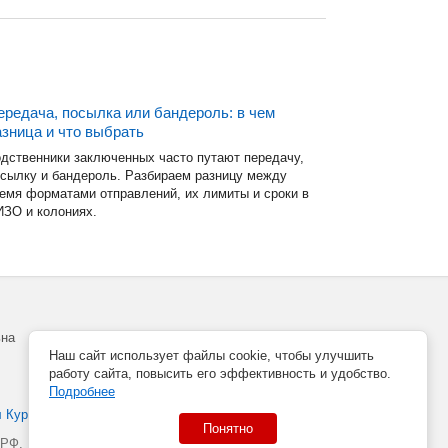
ередача, посылка или бандероль: в чем
азница и что выбрать
дственники заключенных часто путают передачу,
сылку и бандероль. Разбираем разницу между
емя форматами отправлений, их лимиты и сроки в
ЗО и колониях.
ьна
Наш сайт использует файлы cookie, чтобы улучшить
работу сайта, повысить его эффективность и удобство.
Подробнее
л Курек
Понятно
 РФ.