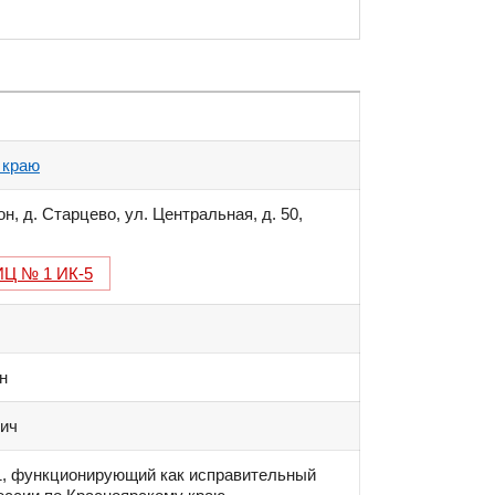
 краю
, д. Старцево, ул. Центральная, д. 50
,
Ц № 1 ИК-5
н
ич
, функционирующий как исправительный