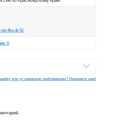
ссии по Красноярскому краю
-pri-fku-ik-5/
ии: 0
шибку или устаревшую информацию? Напишите нам!
ментарий.