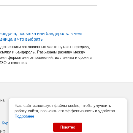
ередача, посылка или бандероль: в чем
азница и что выбрать
дственники заключенных часто путают передачу,
сылку и бандероль. Разбираем разницу между
емя форматами отправлений, их лимиты и сроки в
ЗО и колониях.
ьна
Наш сайт использует файлы cookie, чтобы улучшить
работу сайта, повысить его эффективность и удобство.
Подробнее
л Курек
Понятно
 РФ.