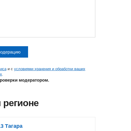
модерацию
виса
и с
условиями хранения и обработки ваших
х
.
проверки модератором.
 регионе
13 Тагара