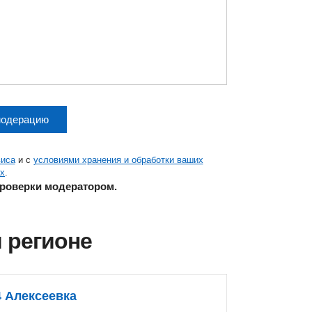
модерацию
виса
и с
условиями хранения и обработки ваших
х
.
проверки модератором.
 регионе
4 Алексеевка