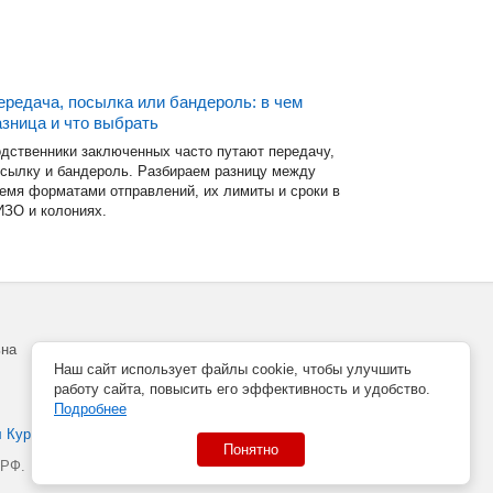
ередача, посылка или бандероль: в чем
азница и что выбрать
дственники заключенных часто путают передачу,
сылку и бандероль. Разбираем разницу между
емя форматами отправлений, их лимиты и сроки в
ЗО и колониях.
ьна
Наш сайт использует файлы cookie, чтобы улучшить
работу сайта, повысить его эффективность и удобство.
Подробнее
л Курек
Понятно
 РФ.