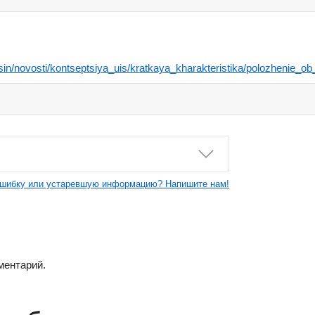
_fsin/novosti/kontseptsiya_uis/kratkaya_kharakteristika/polozhenie
шибку или устаревшую информацию? Напишите нам!
ментарий.