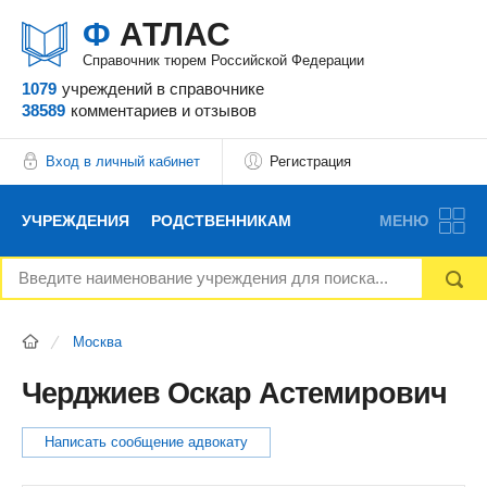
Ф
АТЛАС
Справочник тюрем Российской Федерации
1079
учреждений
в справочнике
38589
комментариев
и отзывов
Вход в личный кабинет
Регистрация
УЧРЕЖДЕНИЯ
РОДСТВЕННИКАМ
МЕНЮ
НОВОСТИ
БЛОГ
АДВОКАТЫ
Москва
ВОПРОСЫ И ОТВЕТЫ
ФОРУМ
ОТЗЫВЫ
Черджиев Оскар Астемирович
РЕКЛАМОДАТЕЛЯМ
Написать сообщение адвокату