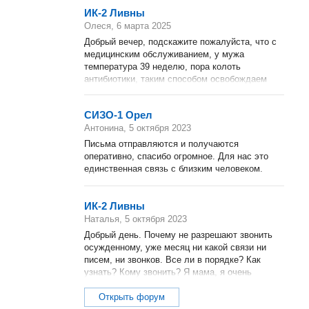
ИК-2 Ливны
Олеся, 6 марта 2025
Добрый вечер, подскажите пожалуйста, что с
медицинским обслуживанием, у мужа
температура 39 неделю, пора колоть
антибиотики, таким способом освобождаем
места ???
СИЗО-1 Орел
Антонина, 5 октября 2023
Письма отправляются и получаются
оперативно, спасибо огромное. Для нас это
единственная связь с близким человеком.
ИК-2 Ливны
Наталья, 5 октября 2023
Добрый день. Почему не разрешают звонить
осужденному, уже месяц ни какой связи ни
писем, ни звонков. Все ли в порядке? Как
узнать? Кому звонить? Я мама, я очень
переживаю за сына.
Открыть форум