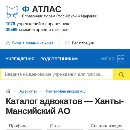
Ф
АТЛАС
Справочник тюрем Российской Федерации
1079
учреждений
в справочнике
38589
комментариев
и отзывов
Вход в личный кабинет
Регистрация
УЧРЕЖДЕНИЯ
РОДСТВЕННИКАМ
МЕНЮ
НОВОСТИ
БЛОГ
АДВОКАТЫ
Адвокаты
Ханты-Мансийский АО
ВОПРОСЫ И ОТВЕТЫ
ФОРУМ
ОТЗЫВЫ
Каталог адвокатов — Ханты-
Мансийский АО
РЕКЛАМОДАТЕЛЯМ
Профиль:
Стаж:
Специализация: