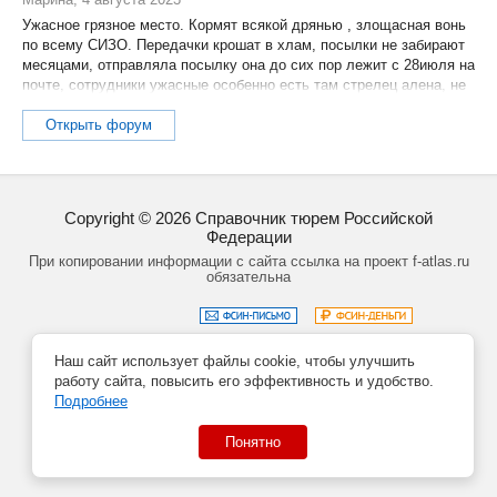
Ужасное грязное место. Кормят всякой дрянью , злощасная вонь
по всему СИЗО. Передачки крошат в хлам, посылки не забирают
месяцами, отправляла посылку она до сих пор лежит с 28июля на
почте, сотрудники ужасные особенно есть там стрелец алена, не
понятно что она курит но поведение у нее отвратительное,
Открыть форум
Copyright ©
2026
Справочник тюрем Российской
Федерации
При копировании информации с сайта ссылка на проект f-atlas.ru
обязательна
Наш сайт использует файлы cookie, чтобы улучшить
Задать вопрос
Политика обработки данных
работу сайта, повысить его эффективность и удобство.
Создание сайта – Кирилл Курек
Подробнее
Понятно
Данный сайт не является официальным сайтом учреждений
системы ФСИН РФ.