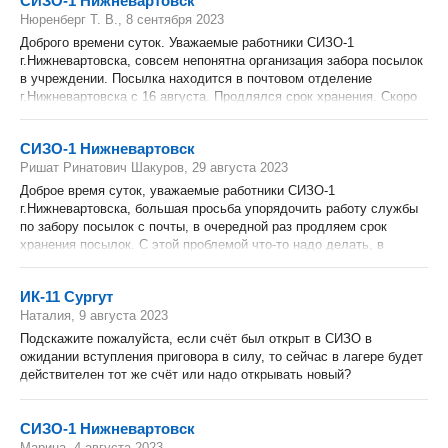
СИЗО-1 Нижневартовск
Нюренберг Т. В., 8 сентября 2023
Доброго времени суток. Уважаемые работники СИЗО-1
г.Нижневартовска, совсем непонятна организация забора посылок
в учреждении. Посылка находится в почтовом отделение
г.Нижневартовска с 16 августа. Продлялся срок хранения. Скоро
будет месяц ее нахождения в почтовом отделении города.
Отправляла посылку в начале февраля. Посылка находилась в
СИЗО-1 Нижневартовск
почтовом отделении,её так и не забрали и в марте был сделан
Ришат Ринатович Шакуров, 29 августа 2023
возврат. Надеюсь на решение проблемы.
Доброе время суток, уважаемые работники СИЗО-1
г.Нижневартовска, большая просьба упорядочить работу службы
по забору посылок с почты, в очередной раз продляем срок
хранения посылок. С этой проблемой что-то надо делать, в
прошлом году доставляла посылки курьерская служба и не было
задержек, может стоит вернуться к этой службе...
ИК-11 Сургут
Наталия, 9 августа 2023
Подскажите пожалуйста, если счёт был открыт в СИЗО в
ожидании вступления приговора в силу, то сейчас в лагере будет
действителен тот же счёт или надо открывать новый?
СИЗО-1 Нижневартовск
Марина, 4 августа 2023