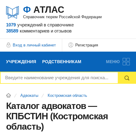
Ф
АТЛАС
Справочник тюрем Российской Федерации
1079
учреждений
в справочнике
38589
комментариев
и отзывов
Вход в личный кабинет
Регистрация
УЧРЕЖДЕНИЯ
РОДСТВЕННИКАМ
МЕНЮ
НОВОСТИ
БЛОГ
АДВОКАТЫ
Адвокаты
Костромская область
ВОПРОСЫ И ОТВЕТЫ
ФОРУМ
ОТЗЫВЫ
Каталог адвокатов —
КПБСТИН (Костромская
РЕКЛАМОДАТЕЛЯМ
область)