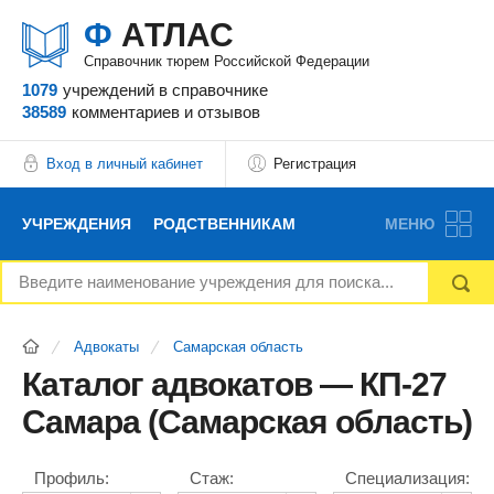
Ф
АТЛАС
Справочник тюрем Российской Федерации
1079
учреждений
в справочнике
38589
комментариев
и отзывов
Вход в личный кабинет
Регистрация
УЧРЕЖДЕНИЯ
РОДСТВЕННИКАМ
МЕНЮ
НОВОСТИ
БЛОГ
АДВОКАТЫ
Адвокаты
Самарская область
ВОПРОСЫ И ОТВЕТЫ
ФОРУМ
ОТЗЫВЫ
Каталог адвокатов — КП-27
Самара (Самарская область)
РЕКЛАМОДАТЕЛЯМ
Профиль:
Стаж:
Специализация: