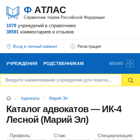
Ф
АТЛАС
Справочник тюрем Российской Федерации
1079
учреждений
в справочнике
38591
комментариев
и отзывов
Вход в личный кабинет
Регистрация
УЧРЕЖДЕНИЯ
РОДСТВЕННИКАМ
МЕНЮ
НОВОСТИ
БЛОГ
АДВОКАТЫ
Адвокаты
Марий Эл
ВОПРОСЫ И ОТВЕТЫ
ФОРУМ
ОТЗЫВЫ
Каталог адвокатов — ИК-4
Лесной (Марий Эл)
РЕКЛАМОДАТЕЛЯМ
Профиль:
Стаж:
Специализация: