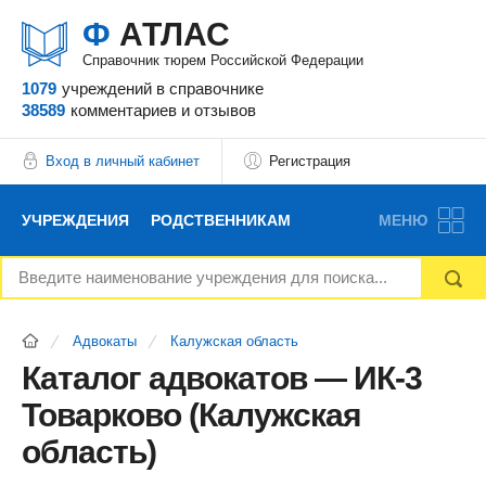
Ф
АТЛАС
Справочник тюрем Российской Федерации
1079
учреждений
в справочнике
38589
комментариев
и отзывов
Вход в личный кабинет
Регистрация
УЧРЕЖДЕНИЯ
РОДСТВЕННИКАМ
МЕНЮ
НОВОСТИ
БЛОГ
АДВОКАТЫ
Адвокаты
Калужская область
ВОПРОСЫ И ОТВЕТЫ
ФОРУМ
ОТЗЫВЫ
Каталог адвокатов — ИК-3
Товарково (Калужская
РЕКЛАМОДАТЕЛЯМ
область)