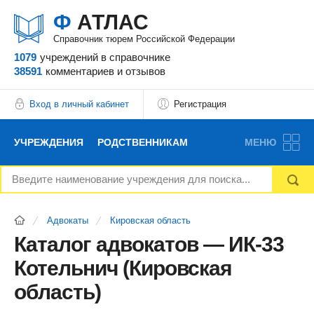
Ф
АТЛАС
Справочник тюрем Российской Федерации
1079
учреждений
в справочнике
38591
комментариев
и отзывов
Вход в личный кабинет
Регистрация
УЧРЕЖДЕНИЯ
РОДСТВЕННИКАМ
МЕНЮ
НОВОСТИ
БЛОГ
АДВОКАТЫ
Адвокаты
Кировская область
ВОПРОСЫ И ОТВЕТЫ
ФОРУМ
ОТЗЫВЫ
Каталог адвокатов — ИК-33
Котельнич (Кировская
РЕКЛАМОДАТЕЛЯМ
область)