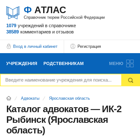
Ф
АТЛАС
Справочник тюрем Российской Федерации
1079
учреждений
в справочнике
38589
комментариев
и отзывов
Вход в личный кабинет
Регистрация
УЧРЕЖДЕНИЯ
РОДСТВЕННИКАМ
МЕНЮ
НОВОСТИ
БЛОГ
АДВОКАТЫ
Адвокаты
Ярославская область
ВОПРОСЫ И ОТВЕТЫ
ФОРУМ
ОТЗЫВЫ
Каталог адвокатов — ИК-2
Рыбинск (Ярославская
РЕКЛАМОДАТЕЛЯМ
область)