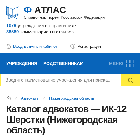
Ф
АТЛАС
Справочник тюрем Российской Федерации
1079
учреждений
в справочнике
38589
комментариев
и отзывов
Вход в личный кабинет
Регистрация
УЧРЕЖДЕНИЯ
РОДСТВЕННИКАМ
МЕНЮ
НОВОСТИ
БЛОГ
АДВОКАТЫ
Адвокаты
Нижегородская область
ВОПРОСЫ И ОТВЕТЫ
ФОРУМ
ОТЗЫВЫ
Каталог адвокатов — ИК-12
Шерстки (Нижегородская
РЕКЛАМОДАТЕЛЯМ
область)